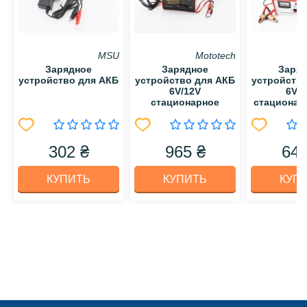
MSU
Mototech
Зарядное
Зарядное
Заря
устройство для АКБ
устройство для АКБ
устройств
6V/12V
6V/1
стационарное
стационар
302 ₴
965 ₴
643
КУПИТЬ
КУПИТЬ
КУП