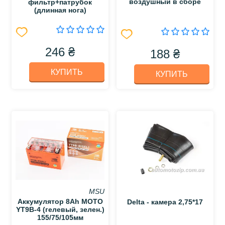
воздушный в сборе
фильтр+патрубок
(длинная нога)
246 ₴
188 ₴
КУПИТЬ
КУПИТЬ
MSU
Аккумулятор 8Аh МОТО
Delta - камера 2,75*17
YT9B-4 (гелевый, зелен.)
155/75/105мм