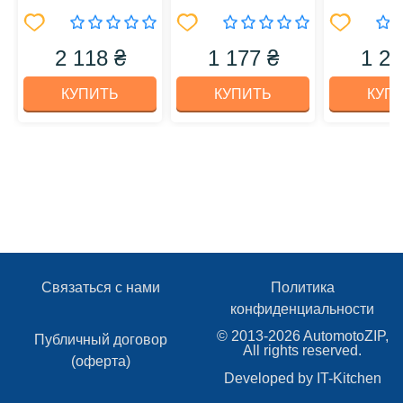
BS
2 118 ₴
1 177 ₴
1 24
КУПИТЬ
КУПИТЬ
КУП
Связаться с нами
Политика
конфиденциальности
© 2013-2026 AutomotoZIP,
Публичный договор
All rights reserved.
(оферта)
Developed by
IT-Kitchen