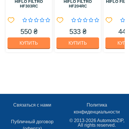
HIFLO FILTRO
HIFLO FILTRO
HIFLO FIL
HF303RC
HF204RC
550 ₴
533 ₴
440
КУПИТЬ
КУПИТЬ
КУП
Связаться с нами
Политика
конфиденциальности
© 2013-2026 AutomotoZIP,
Публичный договор
All rights reserved.
(оферта)