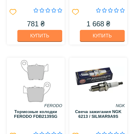
781 ₴
1 668 ₴
КУПИТЬ
КУПИТЬ
FERODO
NGK
Тормозные колодки
Свеча зажигания NGK
FERODO FDB2139SG
6213 / SILMAR9A9S