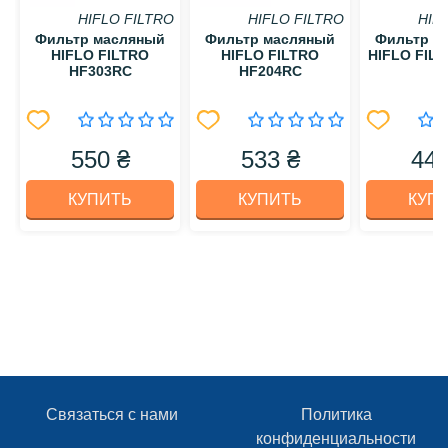
HIFLO FILTRO
HIFLO FILTRO
HIF
Фильтр масляный
Фильтр масляный
Фильтр м
HIFLO FILTRO
HIFLO FILTRO
HIFLO FIL
HF303RC
HF204RC
550 ₴
533 ₴
440
КУПИТЬ
КУПИТЬ
КУП
Связаться с нами
Политика
конфиденциальности