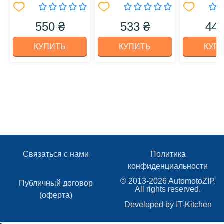
550 ₴
533 ₴
440
КУПИТЬ
КУПИТЬ
КУП
Связаться с нами
Политика
конфиденциальности
© 2013-2026 AutomotoZIP,
Публичный договор
All rights reserved.
(оферта)
Developed by
IT-Kitchen