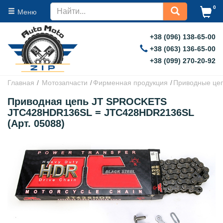
0
Меню
+38 (096) 138-65-00
+38 (063) 136-65-00
+38 (099) 270-20-92
Главная
Мотозапчасти
Фирменная продукция
Приводные це
Приводная цепь JT SPROCKETS
JTC428HDR136SL = JTC428HDR2136SL
(Арт. 05088)