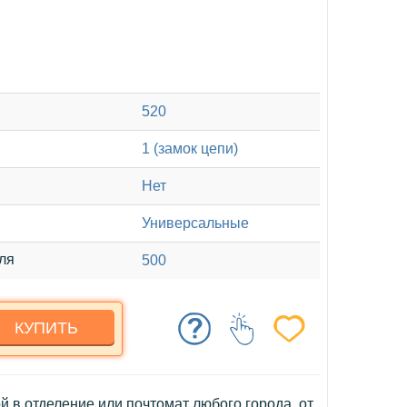
520
1 (замок цепи)
Нет
Универсальные
ля
500
КУПИТЬ
й в отделение или почтомат любого города, от