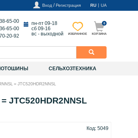
/
|
Вход
Регистрация
RU
UA
138-65-00
пн-пт 09-18
0
136-65-00
сб 09-16
вс - выходной
ИЗБРАННОЕ
КОРЗИНА
270-20-92
МОТОШИНЫ
СЕЛЬХОЗТЕХНИКА
DRNNSL = JTC520HDR2NNSL
 = JTC520HDR2NNSL
Код: 5049