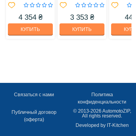
4 354 ₴
3 353 ₴
446
КУПИТЬ
КУПИТЬ
КУП
Связаться с нами
Политика
конфиденциальности
© 2013-2026 AutomotoZIP,
Публичный договор
All rights reserved.
(оферта)
Developed by
IT-Kitchen