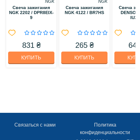
NGK
NGK
Свеча зажигания
Свеча зажигания
Свеча за
NGK 2202 / DPR8EIX-
NGK 4122 / BR7HS
DENSO 53
9
IU24
831 ₴
265 ₴
642
КУПИТЬ
КУПИТЬ
КУП
Связаться с нами
Политика
конфиденциальности