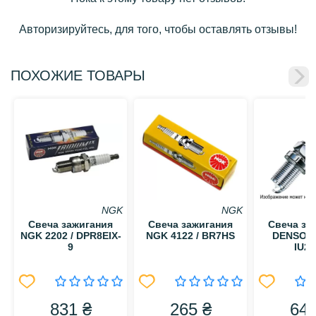
Авторизируйтесь, для того, чтобы оставлять отзывы!
ПОХОЖИЕ ТОВАРЫ
NGK
NGK
Свеча зажигания
Свеча зажигания
Свеча за
NGK 2202 / DPR8EIX-
NGK 4122 / BR7HS
DENSO 53
9
IU24
831 ₴
265 ₴
642