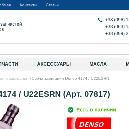
 обмен
Контакты
Статьи
+38 (096) 
озапчастей
+38 (063) 
ов
+38 (099) 
ПЧАСТИ
АКСЕССУАРЫ
МАСЛА
вечи зажигания
Свеча зажигания Denso 4174 / U22ESRN
174 / U22ESRN (Арт. 07817)
Есть в наличии