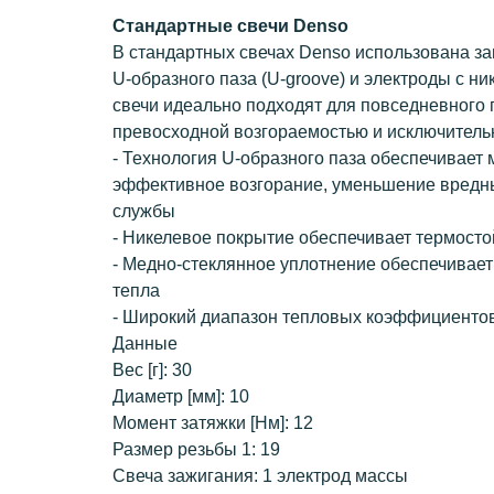
Стандартные свечи Denso
В стандартных свечах Denso использована з
U-образного паза (U-groove) и электроды с н
свечи идеально подходят для повседневного
превосходной возгораемостью и исключитель
- Технология U-образного паза обеспечивает
эффективное возгорание, уменьшение вредны
службы
- Никелевое покрытие обеспечивает термосто
- Медно-стеклянное уплотнение обеспечивае
тепла
- Широкий диапазон тепловых коэффициенто
Данные
Вес [г]: 30
Диаметр [мм]: 10
Момент затяжки [Нм]: 12
Размер резьбы 1: 19
Свеча зажигания: 1 электрод массы