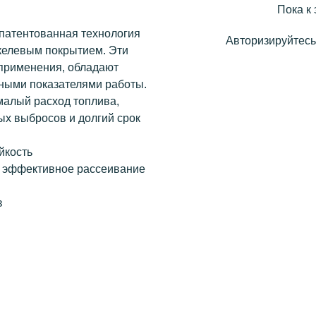
Пока к 
апатентованная технология
Авторизируйтесь,
икелевым покрытием. Эти
 применения, обладают
ными показателями работы.
 малый расход топлива,
х выбросов и долгий срок
йкость
т эффективное рассеивание
в