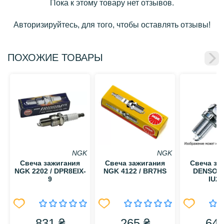
Пока к этому товару нет отзывов.
Авторизируйтесь, для того, чтобы оставлять отзывы!
ПОХОЖИЕ ТОВАРЫ
NGK
NGK
Свеча зажигания
Свеча зажигания
Свеча за
NGK 2202 / DPR8EIX-
NGK 4122 / BR7HS
DENSO 53
9
IU24
831 ₴
265 ₴
642