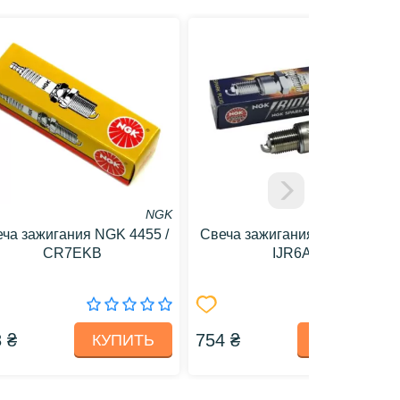
NGK
NGK
ча зажигания NGK 4455 /
Свеча зажигания NGK 7365 /
CR7EKB
IJR6A9
 ₴
754 ₴
КУПИТЬ
КУПИТЬ