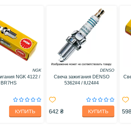
NGK
DENSO
игания NGK 4122 /
Свеча зажигания DENSO
Све
BR7HS
5362#4 / IU24#4
642 ₴
598
КУПИТЬ
КУПИТЬ