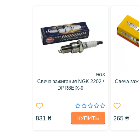
NGK
Свеча зажигания NGK 2202 /
Свеча заж
DPR8EIX-9
831 ₴
265 ₴
КУПИТЬ