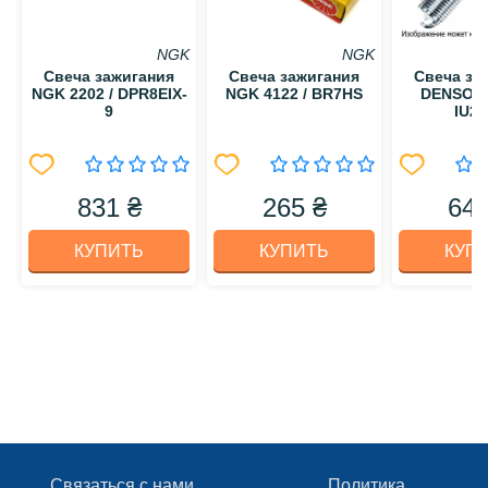
NGK
NGK
Свеча зажигания
Свеча зажигания
Свеча за
NGK 2202 / DPR8EIX-
NGK 4122 / BR7HS
DENSO 53
9
IU24
831 ₴
265 ₴
642
КУПИТЬ
КУПИТЬ
КУП
Связаться с нами
Политика