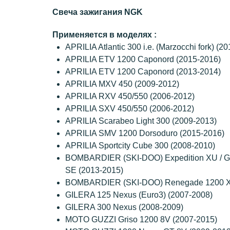
Свеча зажигания NGK
Применяется в моделях :
APRILIA Atlantic 300 i.e. (Marzocchi fork) (2
APRILIA ETV 1200 Caponord (2015-2016)
APRILIA ETV 1200 Caponord (2013-2014)
APRILIA MXV 450 (2009-2012)
APRILIA RXV 450/550 (2006-2012)
APRILIA SXV 450/550 (2006-2012)
APRILIA Scarabeo Light 300 (2009-2013)
APRILIA SMV 1200 Dorsoduro (2015-2016)
APRILIA Sportcity Cube 300 (2008-2010)
BOMBARDIER (SKI-DOO) Expedition XU / Gr
SE (2013-2015)
BOMBARDIER (SKI-DOO) Renegade 1200 X 
GILERA 125 Nexus (Euro3) (2007-2008)
GILERA 300 Nexus (2008-2009)
MOTO GUZZI Griso 1200 8V (2007-2015)