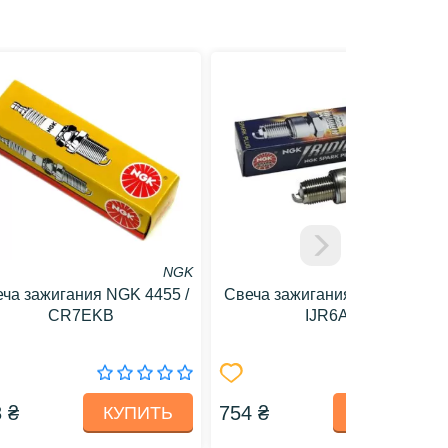
NGK
NGK
ча зажигания NGK 4455 /
Свеча зажигания NGK 7365 /
CR7EKB
IJR6A9
 ₴
754 ₴
КУПИТЬ
КУПИТЬ