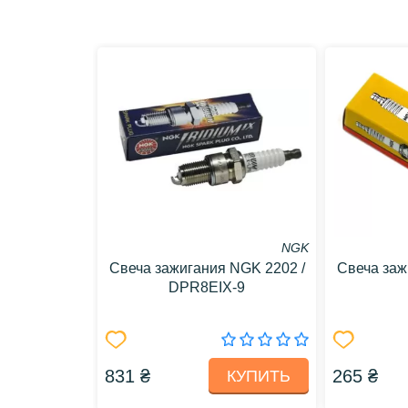
NGK
Свеча зажигания NGK 2202 /
Свеча заж
DPR8EIX-9
831 ₴
265 ₴
КУПИТЬ