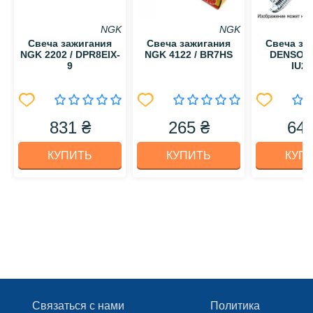
NGK
NGK
Свеча зажигания
Свеча зажигания
Свеча за
NGK 2202 / DPR8EIX-
NGK 4122 / BR7HS
DENSO 53
9
IU24
831 ₴
265 ₴
642
КУПИТЬ
КУПИТЬ
КУП
Связаться с нами
Политика