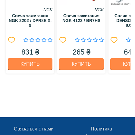
NGK
NGK
Свеча зажигания
Свеча зажигания
Свеча за
NGK 2202 / DPR8EIX-
NGK 4122 / BR7HS
DENSO 53
9
IU24
831 ₴
265 ₴
642
КУПИТЬ
КУПИТЬ
КУП
Связаться с нами
Политика