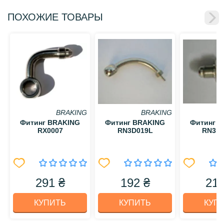
ПОХОЖИЕ ТОВАРЫ
BRAKING
BRAKING
Фитинг BRAKING
Фитинг BRAKING
Фитинг 
RX0007
RN3D019L
RN3D
291 ₴
192 ₴
212
КУПИТЬ
КУПИТЬ
КУП