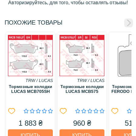
Авторизируйтесь, для того, чтобы оставлять отзывы!
ПОХОЖИЕ ТОВАРЫ
TRW / LUCAS
TRW / LUCAS
Тормозные колодки
Тормозные колодки
Тормозные
LUCAS MCB705SH
LUCAS MCB575
FERODO F
1 883 ₴
960 ₴
515
КУПИТЬ
КУПИТЬ
КУП