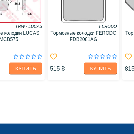
TRW / LUCAS
FERODO
е колодки LUCAS
Тормозные колодки FERODO
Тор
MCB575
FDB2081AG
515 ₴
815
КУПИТЬ
КУПИТЬ