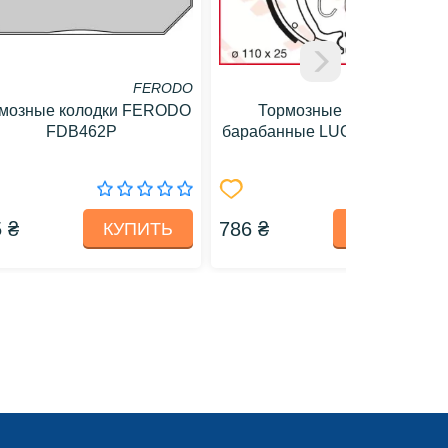
FERODO
TRW / LUCAS
мозные колодки FERODO
Тормозные колодки
FDB462P
барабанные LUCAS MCS962
 ₴
786 ₴
КУПИТЬ
КУПИТЬ