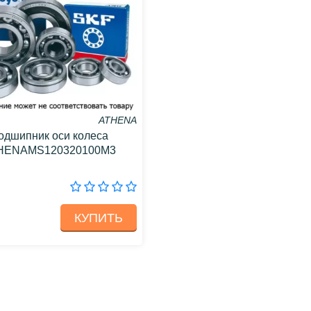
ATHENA
одшипник оси колеса
HENAMS120320100M3
КУПИТЬ