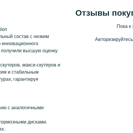
Отзывы поку
Пока к 
ion
льный состав с низким
Авторизируйтесь,
 инновационного
и получили высшую оценку
кутеров, макси-скутеров и
ким и стабильным
урах, гарантируя
нию с аналогичными
тормозными дисками.
ях.