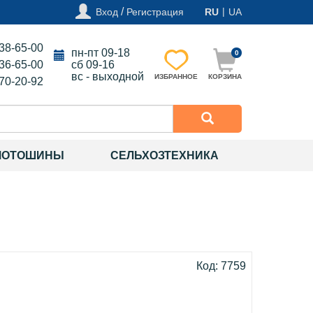
/
|
Вход
Регистрация
RU
UA
138-65-00
пн-пт 09-18
0
136-65-00
сб 09-16
вс - выходной
ИЗБРАННОЕ
КОРЗИНА
270-20-92
МОТОШИНЫ
СЕЛЬХОЗТЕХНИКА
Код: 7759