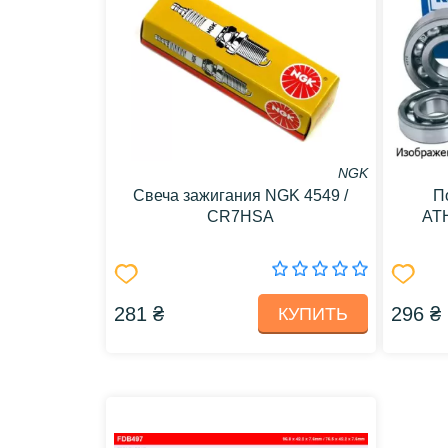
NGK
Свеча зажигания NGK 4549 /
П
CR7HSA
AT
281 ₴
296 ₴
КУПИТЬ