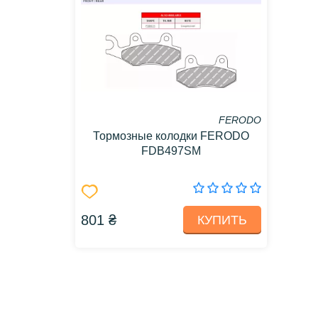
FERODO
Тормозные колодки FERODO
FDB497SM
801 ₴
КУПИТЬ