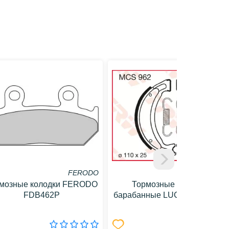
FERODO
TRW / LUCAS
мозные колодки FERODO
Тормозные колодки
FDB462P
барабанные LUCAS MCS962