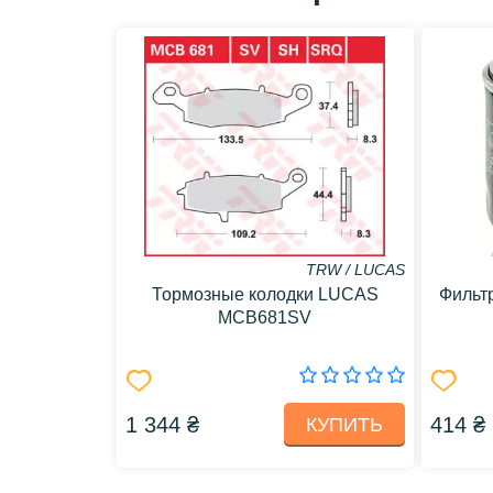
TRW / LUCAS
Тормозные колодки LUCAS
Фильт
MCB681SV
1 344 ₴
414 ₴
КУПИТЬ