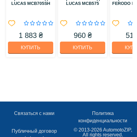
LUCAS MCB705SH
LUCAS MCB575
FERODO F
1 883 ₴
960 ₴
515
КУПИТЬ
КУПИТЬ
КУП
Связаться с нами
Политика
конфиденциальности
© 2013-2026 AutomotoZIP,
Публичный договор
All rights reserved.