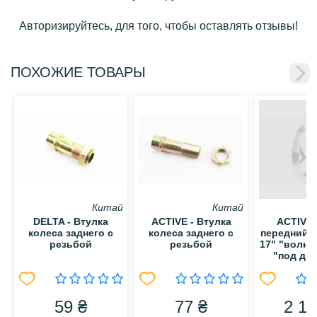
Авторизируйтесь, для того, чтобы оставлять отзывы!
ПОХОЖИЕ ТОВАРЫ
Китай
Китай
DELTA - Втулка
ACTIVE - Втулка
ACTIVE 
колеса заднего с
колеса заднего с
передний л
резьбой
резьбой
17" "волна
"под ди
тормоз" (о
59 ₴
77 ₴
2 13