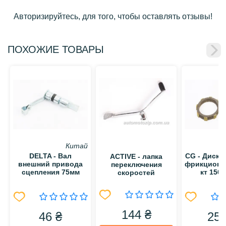
Авторизируйтесь, для того, чтобы оставлять отзывы!
ПОХОЖИЕ ТОВАРЫ
Китай
DELTA - Вал
CG - Диск 
ACTIVE - лапка
внешний привода
фрикционн
переключения
сцепления 75мм
кт 150/
скоростей
144 ₴
46 ₴
256