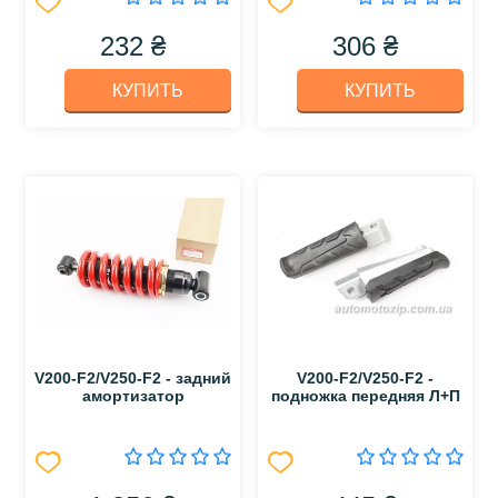
232 ₴
306 ₴
КУПИТЬ
КУПИТЬ
V200-F2/V250-F2 - задний
V200-F2/V250-F2 -
амортизатор
подножка передняя Л+П