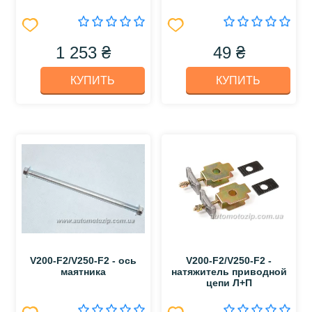
1 253 ₴
49 ₴
КУПИТЬ
КУПИТЬ
V200-F2/V250-F2 - ось
V200-F2/V250-F2 -
маятника
натяжитель приводной
цепи Л+П