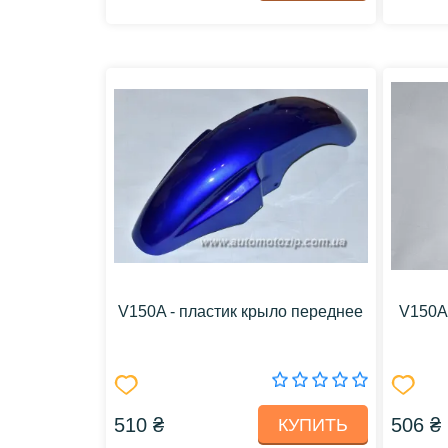
V150A - пластик крыло переднее
V150A
510 ₴
506 ₴
КУПИТЬ