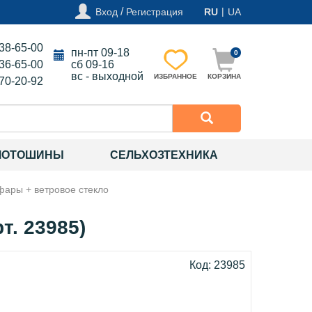
/
|
Вход
Регистрация
RU
UA
138-65-00
пн-пт 09-18
0
136-65-00
сб 09-16
вс - выходной
ИЗБРАННОЕ
КОРЗИНА
270-20-92
МОТОШИНЫ
СЕЛЬХОЗТЕХНИКА
 фары + ветровое стекло
т. 23985)
Код: 23985