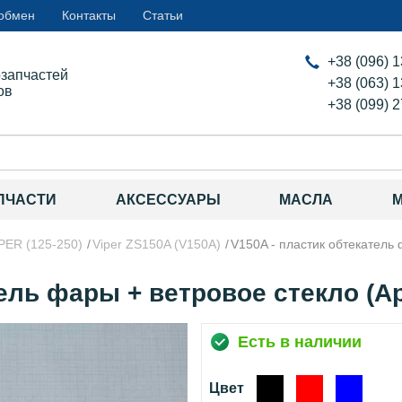
 обмен
Контакты
Статьи
+38 (096) 
озапчастей
+38 (063) 
ов
+38 (099) 
ПЧАСТИ
АКСЕССУАРЫ
МАСЛА
PER (125-250)
Viper ZS150A (V150A)
V150A - пластик обтекатель
ель фары + ветровое стекло (Ар
Есть в наличии
Цвет