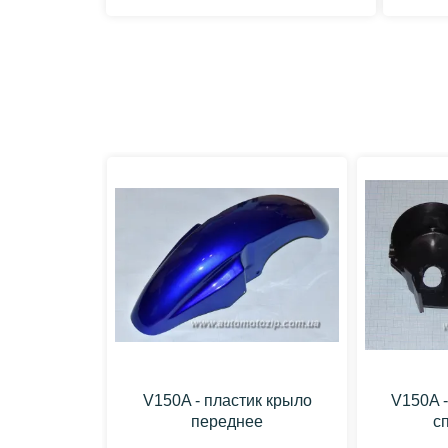
V150A - пластик крыло
V150A -
переднее
с