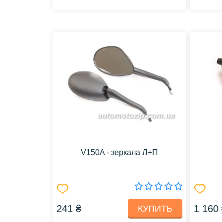
V150A - зеркала Л+П
241 ₴
1 160
КУПИТЬ