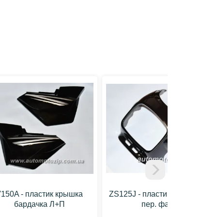
150A - пластик крышка
ZS125J - пластик обтекатель
бардачка Л+П
пер. фары