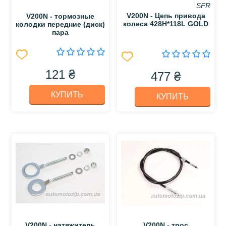
SFR
V200N - Цепь привода
V200N - тормозные
колеса 428Н*118L GOLD
колодки передние (диск)
пара
121 ₴
477 ₴
КУПИТЬ
КУПИТЬ
V200N - натяжитель
V200N - трос