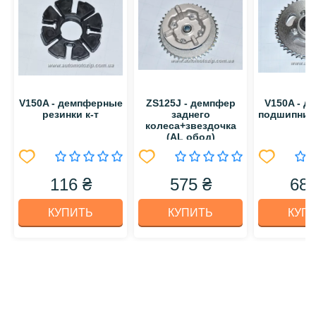
V150A - демпферные
ZS125J - демпфер
V150A - д
резинки к-т
заднего
подшипник
колеса+звездочка
(AL обод)
116 ₴
575 ₴
689
КУПИТЬ
КУПИТЬ
КУП