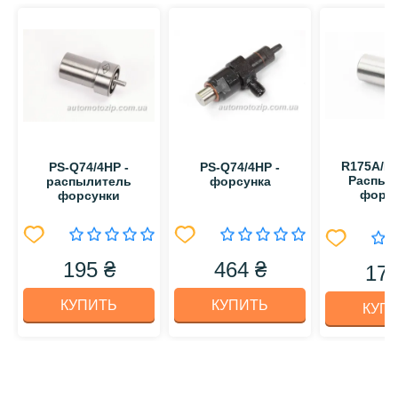
R175A/R
PS-Q74/4HP -
PS-Q74/4HP -
Распыл
распылитель
форсунка
форс
форсунки
195 ₴
464 ₴
174
КУПИТЬ
КУПИТЬ
КУП