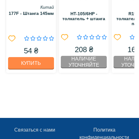
Китай
177F - Штанга 145мм
HT-105/6HP -
R190
толкатель + штанга
толкател
па
208 ₴
163
54 ₴
НАЛИЧИЕ
НАЛИ
КУПИТЬ
УТОЧНЯЙТЕ
УТОЧН
Связаться с нами
Политика
конфиденциальности