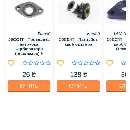
Китай
Китай
TATA A
50CC4T - Прокладка
50CC4T - Патрубок
50CC4T - П
патрубка
карбюратора
карбюр
карбюратора
(текст
(пластмасс) +
манжет
26 ₴
138 ₴
30
КУПИТЬ
КУПИТЬ
КУП