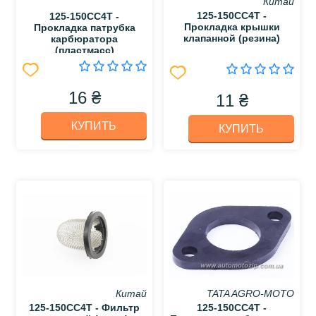
Китай
125-150CC4T -
125-150CC4T -
Прокладка крышки
Прокладка патрубка
клапанной (резина)
карбюратора
(пластмасс)
16 ₴
11 ₴
КУПИТЬ
КУПИТЬ
Китай
TATA AGRO-MOTO
125-150CC4T - Фильтр
125-150CC4T -