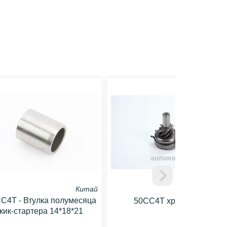
Китай
C4T - Втулка полумесяца
50CC4T храповик
кик-стартера 14*18*21