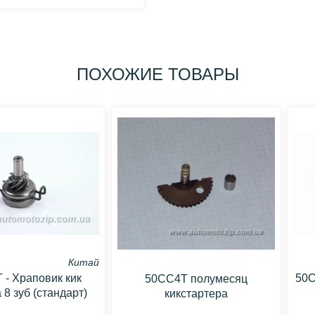
ПОХОЖИЕ ТОВАРЫ
Китай
 - Храповик кик
50C
50CC4T полумесяц
 8 зуб (стандарт)
кикстартера