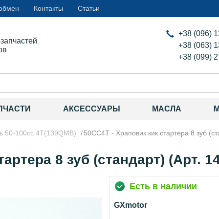
 обмен
Контакты
Статьи
+38 (096) 
озапчастей
+38 (063) 
ов
+38 (099) 
ПЧАСТИ
АКСЕССУАРЫ
МАСЛА
ль 50-100сс 4Т(139QMB)
50CC4T - Храповик кик стартера 8 зуб (ст
артера 8 зуб (стандарт) (Арт. 1
Есть в наличии
GXmotor