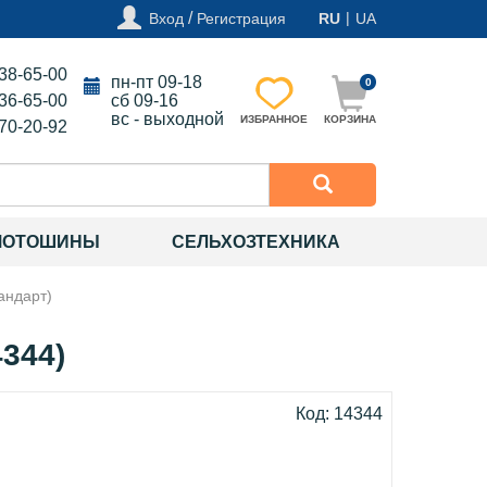
/
|
Вход
Регистрация
RU
UA
138-65-00
пн-пт 09-18
0
136-65-00
сб 09-16
вс - выходной
ИЗБРАННОЕ
КОРЗИНА
270-20-92
МОТОШИНЫ
СЕЛЬХОЗТЕХНИКА
андарт)
4344)
Код: 14344