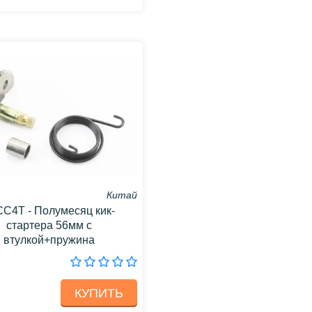
Китай
CC4T - Полумесяц кик-
стартера 56мм с
втулкой+пружина
КУПИТЬ