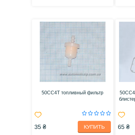
50CC4T топливный фильтр
50CC4T
блисте
35 ₴
65 ₴
КУПИТЬ