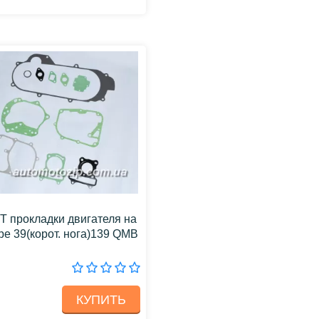
 прокладки двигателя на
ре 39(корот. нога)139 QMB
КУПИТЬ