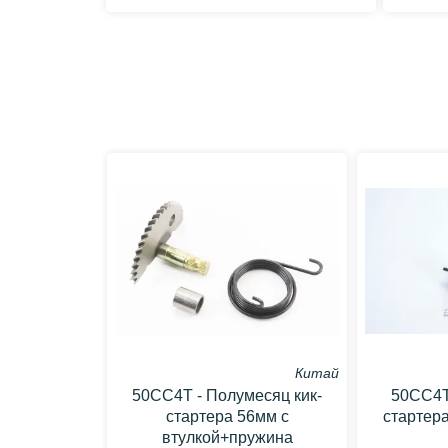
Китай
50CC4T - Полумесяц кик-
50CC4T
стартера 56мм с
стартера
втулкой+пружина