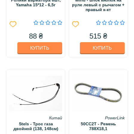
Ролики вариатора 6шт,
Wind - Блок кнопок на
Yamaha 15*12 - 6,5г
руле левый с рычагом +
правый к-кт
88 ₴
515 ₴
КУПИТЬ
КУПИТЬ
Китай
PowerLink
Stels - Трос газа
50CC2T - Ремень
двойной (138, 148см)
788Х18,1