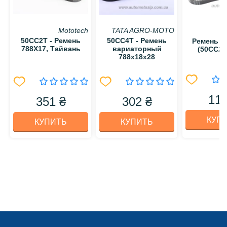
Mototech
TATA AGRO-MOTO
50CC2T - Ремень
50CC4T - Ремень
Ремень 78
788Х17, Тайвань
вариаторный
(50СС2T
788x18x28
118
351 ₴
302 ₴
КУП
КУПИТЬ
КУПИТЬ