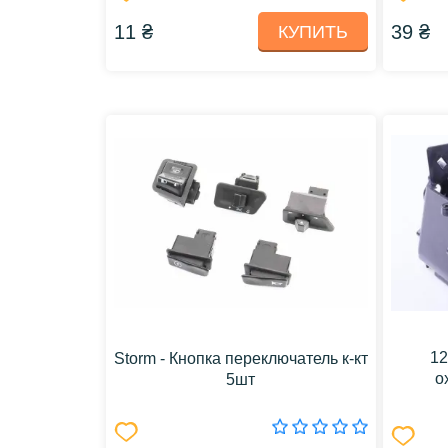
11 ₴
39 ₴
КУПИТЬ
12
Storm - Кнопка переключатель к-кт
о
5шт