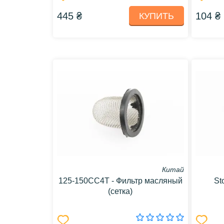
445 ₴
104 ₴
КУПИТЬ
Китай
125-150CC4T - Фильтр масляный
St
(сетка)