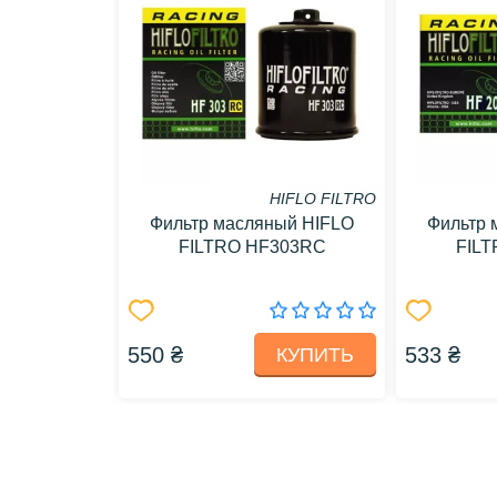
HIFLO FILTRO
Фильтр масляный HIFLO
Фильтр 
FILTRO HF303RC
FIL
550 ₴
533 ₴
КУПИТЬ