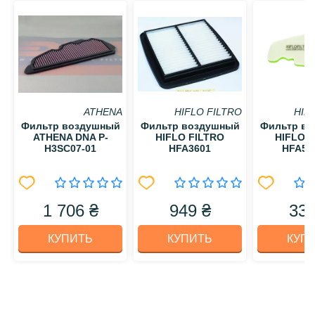
ATHENA
HIFLO FILTRO
HIF
Фильтр воздушный
Фильтр воздушный
Фильтр в
ATHENA DNA P-
HIFLO FILTRO
HIFLO 
H3SC07-01
HFA3601
HFA52
1 706 ₴
949 ₴
331
КУПИТЬ
КУПИТЬ
КУП