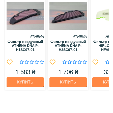
ATHENA
ATHENA
HIF
Фильтр воздушный
Фильтр воздушный
Фильтр в
ATHENA DNA P-
ATHENA DNA P-
HIFLO 
H1SC07-01
H3SC07-01
HFA52
1 583 ₴
1 706 ₴
331
КУПИТЬ
КУПИТЬ
КУП