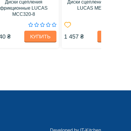
Диски сцепления
Диски сцепления стальные
фрикционные LUCAS
LUCAS MES419-6
MCC320-8
40 ₴
1 457 ₴
КУПИТЬ
КУПИТЬ
Developed by
IT-Kitchen