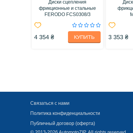
Диски сцепления
Диск
фрикционные и стальные
фрикц
FERODO FCS0308/3
M
4 354 ₴
3 353 ₴
КУПИТЬ
Связаться с нами
Политика конфиденциальности
Публичный договор (оферта)
© 2013-2026 AutomotoZIP, All rights reserved.