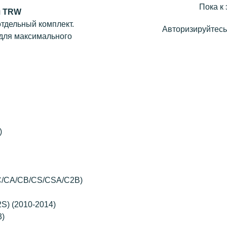
Пока к 
я TRW
тдельный комплект.
Авторизируйтесь,
 для максимального
)
C/CA/CB/CS/CSA/C2B)
S) (2010-2014)
3)