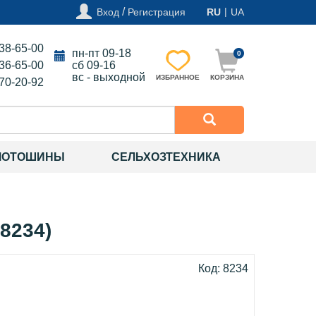
/
|
Вход
Регистрация
RU
UA
138-65-00
пн-пт 09-18
0
136-65-00
сб 09-16
вс - выходной
ИЗБРАННОЕ
КОРЗИНА
270-20-92
МОТОШИНЫ
СЕЛЬХОЗТЕХНИКА
8234)
Код: 8234