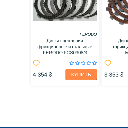
FERODO
Диски сцепления
Диск
фрикционные и стальные
фрикц
FERODO FCS0308/3
M
4 354 ₴
3 353 ₴
КУПИТЬ