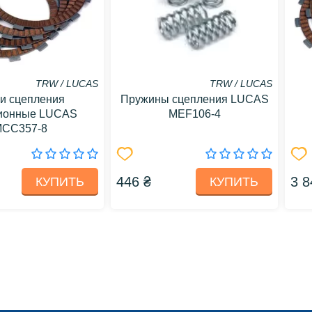
TRW / LUCAS
TRW / LUCAS
и сцепления
Пружины сцепления LUCAS
ионные LUCAS
MEF106-4
CC357-8
446 ₴
3 8
КУПИТЬ
КУПИТЬ