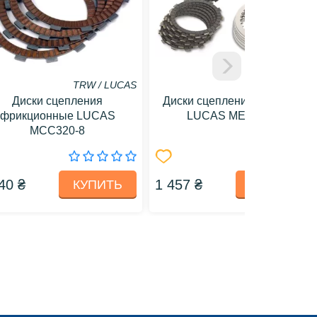
TRW / LUCAS
TRW / LUCAS
Диски сцепления
Диски сцепления стальные
фрикционные LUCAS
LUCAS MES419-6
MCC320-8
40 ₴
1 457 ₴
КУПИТЬ
КУПИТЬ