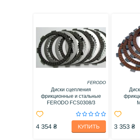
FERODO
Диски сцепления
Диск
фрикционные и стальные
фрикц
FERODO FCS0308/3
M
4 354 ₴
3 353 ₴
КУПИТЬ