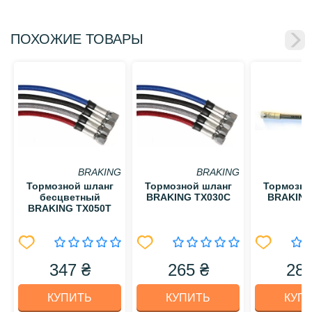
ПОХОЖИЕ ТОВАРЫ
BRAKING
BRAKING
Тормозной шланг
Тормозной шланг
Тормозно
бесцветный
BRAKING TX030C
BRAKING
BRAKING TX050T
347 ₴
265 ₴
282
КУПИТЬ
КУПИТЬ
КУП