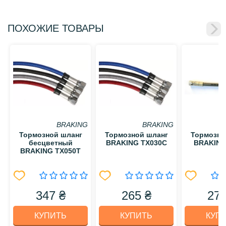
ПОХОЖИЕ ТОВАРЫ
BRAKING
BRAKING
Тормозной шланг
Тормозной шланг
Тормозно
бесцветный
BRAKING TX030C
BRAKING
BRAKING TX050T
347 ₴
265 ₴
279
КУПИТЬ
КУПИТЬ
КУП