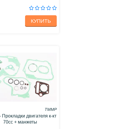
КУПИТЬ
TMMP
 Прокладки двигателя к-кт
70cc + манжеты