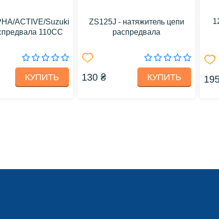
1
HA/ACTIVE/Suzuki
ZS125J - натяжитель цепи
аспредвала 110CC
распредвала
130 ₴
КУПИТЬ
КУПИТЬ
195