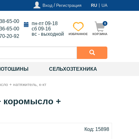
/
|
Вход
Регистрация
RU
UA
138-65-00
пн-пт 09-18
0
136-65-00
сб 09-16
вс - выходной
ИЗБРАННОЕ
КОРЗИНА
270-20-92
МОТОШИНЫ
СЕЛЬХОЗТЕХНИКА
сло + натяжитель, к-кт
 + коромысло +
Код: 15898