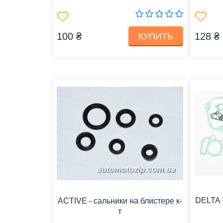
100 ₴
128 ₴
КУПИТЬ
DELTA -
ACTIVE - сальники на блистере к-
т