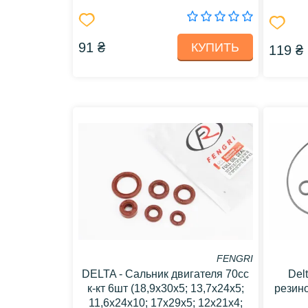
91 ₴
КУПИТЬ
119 ₴
FENGRI
DELTA - Сальник двигателя 70cc
Del
к-кт 6шт (18,9x30x5; 13,7x24x5;
резин
11,6x24x10; 17x29x5; 12x21x4;