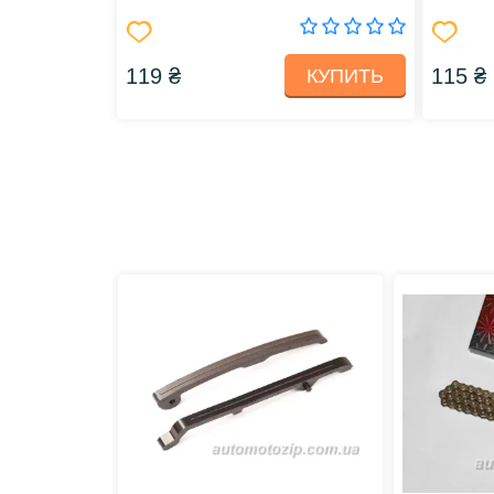
30x42x4,5)
119 ₴
115 ₴
КУПИТЬ