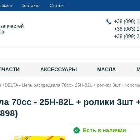
 обмен
Контакты
Статьи
+38 (096) 
озапчастей
+38 (063) 
ов
+38 (099) 
ПЧАСТИ
АКСЕССУАРЫ
МАСЛА
a
DELTA - Цепь распредвала 70сс - 25H-82L + ролики 3шт + коромы
а 70сс - 25H-82L + ролики 3шт
5898)
Есть в наличии