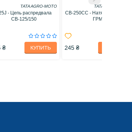
TATA AGRO-MOTO
TATA AGRO-MOTO
25J - Цепь распредвала
СВ-250СС - Натяжитель цепи
СВ-125/150
ГРМ
 ₴
245 ₴
КУПИТЬ
КУПИТЬ