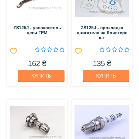
ZS125J - успокоитель
ZS125J - прокладка
цепи ГРМ
двигателя на блистере
к-т
162 ₴
135 ₴
КУПИТЬ
КУПИТЬ