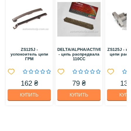
ZS125J -
DELTA/ALPHA/ACTIVE/Suzuki
ZS125J - н
успокоитель цепи
- цепь распредвала
цепи рас
ГРМ
110CC
162 ₴
79 ₴
130
КУПИТЬ
КУПИТЬ
КУП