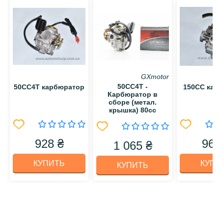
GXmotor
50CC4T -
50CC4T карбюратор
150СС ка
Карбюратор в
сборе (метал.
крышка) 80cc
928 ₴
965
1 065 ₴
КУПИТЬ
КУП
КУПИТЬ