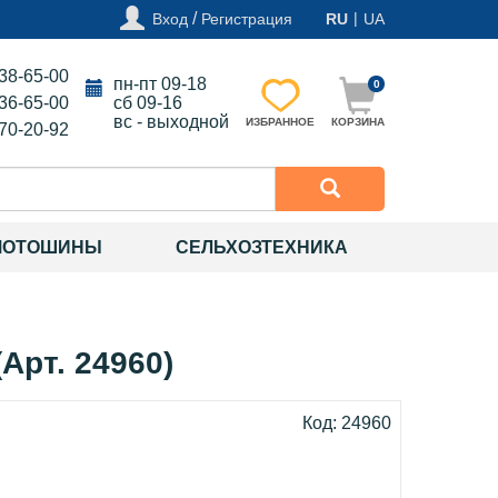
/
|
Вход
Регистрация
RU
UA
138-65-00
пн-пт 09-18
0
136-65-00
сб 09-16
вс - выходной
ИЗБРАННОЕ
КОРЗИНА
270-20-92
МОТОШИНЫ
СЕЛЬХОЗТЕХНИКА
Арт. 24960)
Код: 24960