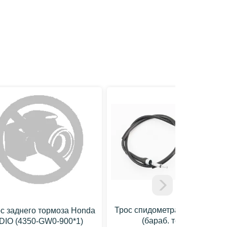
Китай
Трос спидометра Honda DIO
с заднего тормоза Honda
(бараб. торм.)
DIO (4350-GW0-900*1)