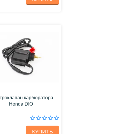
троклапан карбюратора
Honda DIO
КУПИТЬ