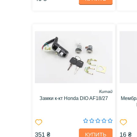
Китай
Замки к-кт Honda DIO AF18/27
Мембра
351 ₴
16 ₴
КУПИТЬ