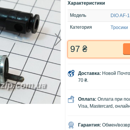
Характеристики
Модель
DIO AF-1
Категория
Тросики
97 ₴
Доставка:
Новой Почто
70 ₴.
Оплата:
Оплата при пол
Visa, Mastercard, онлай
Гарантия:
Обмен/возвра