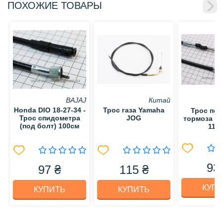
ПОХОЖИЕ ТОВАРЫ
BAJAJ
Китай
Honda DIO 18-27-34 -
Трос газа Yamaha
Трос пер
Трос спидометра
JOG
тормоза Ho
(под болт) 100см
110
93
97 ₴
115 ₴
КУП
КУПИТЬ
КУПИТЬ