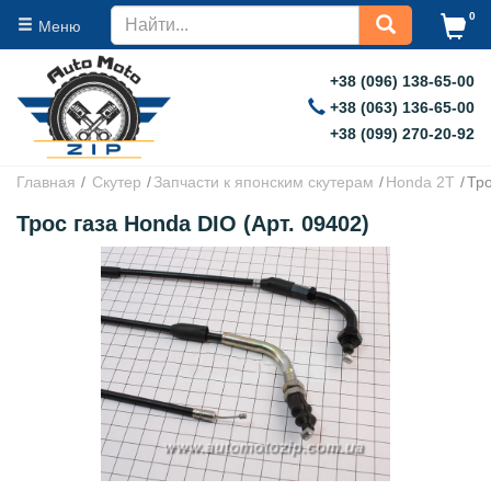
0
Меню
+38 (096) 138-65-00
+38 (063) 136-65-00
+38 (099) 270-20-92
Главная
Скутер
Запчасти к японским скутерам
Honda 2T
Тро
Трос газа Honda DIO (Арт. 09402)