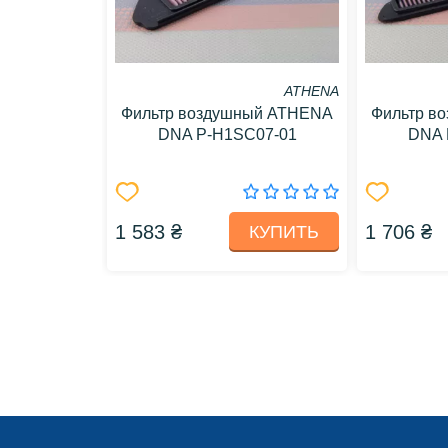
ATHENA
Фильтр воздушный ATHENA
Фильтр в
DNA P-H1SC07-01
DNA 
1 583 ₴
1 706 ₴
КУПИТЬ