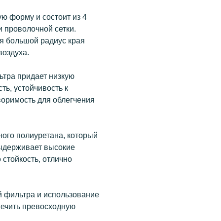
ю форму и состоит из 4
 проволочной сетки.
я большой радиус края
воздуха.
ьтра придает низкую
ть, устойчивость к
воримость для облегчения
ного полиуретана, который
выдерживает высокие
 стойкость, отлично
й фильтра и использование
печить превосходную