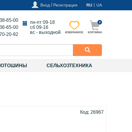
/
|
Вход
Регистрация
RU
UA
138-65-00
пн-пт 09-18
0
136-65-00
сб 09-16
вс - выходной
ИЗБРАННОЕ
КОРЗИНА
270-20-92
МОТОШИНЫ
СЕЛЬХОЗТЕХНИКА
Код: 26967