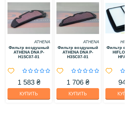
ATHENA
ATHENA
HIF
Фильтр воздушный
Фильтр воздушный
Фильтр в
ATHENA DNA P-
ATHENA DNA P-
HIFLO 
H1SC07-01
H3SC07-01
HFA3
1 583 ₴
1 706 ₴
949
КУПИТЬ
КУПИТЬ
КУП