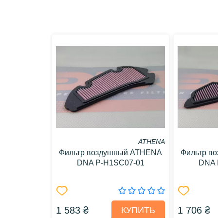
ATHENA
Фильтр воздушный ATHENA
Фильтр в
DNA P-H1SC07-01
DNA 
1 583 ₴
1 706 ₴
КУПИТЬ